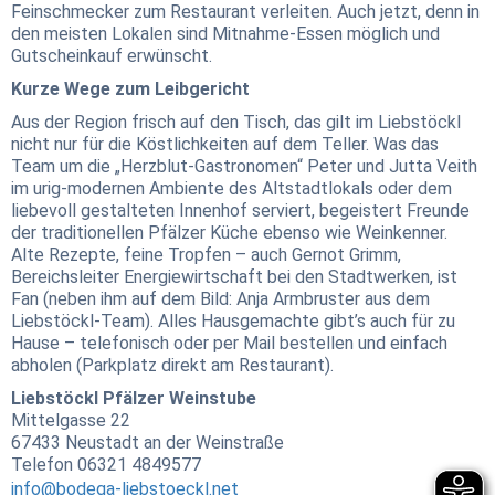
Feinschmecker zum Restaurant verleiten. Auch jetzt, denn in
den meisten Lokalen sind Mitnahme-Essen möglich und
Gutscheinkauf erwünscht.
Kurze Wege zum Leibgericht
Aus der Region frisch auf den Tisch, das gilt im Liebstöckl
nicht nur für die Köstlichkeiten auf dem Teller. Was das
Team um die „Herzblut-Gastronomen“ Peter und Jutta Veith
im urig-modernen Ambiente des Altstadtlokals oder dem
liebevoll gestalteten Innenhof serviert, begeistert Freunde
der traditionellen Pfälzer Küche ebenso wie Weinkenner.
Alte Rezepte, feine Tropfen – auch Gernot Grimm,
Bereichsleiter Energiewirtschaft bei den Stadtwerken, ist
Fan (neben ihm auf dem Bild: Anja Armbruster aus dem
Liebstöckl-Team). Alles Hausgemachte gibt’s auch für zu
Hause – telefonisch oder per Mail bestellen und einfach
abholen (Parkplatz direkt am Restaurant).
Liebstöckl Pfälzer Weinstube
Mittelgasse 22
67433 Neustadt an der Weinstraße
Telefon 06321 4849577
info@bodega-liebstoeckl.net